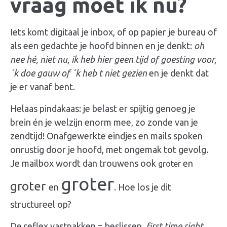
vraag moet ik nu?
Iets komt digitaal je inbox, of op papier je bureau of
als een gedachte je hoofd binnen en je denkt:
oh
nee hé, niet nu, ik heb hier geen tijd of goesting voor,
´k doe gauw of ´k heb t niet gezien
en je denkt dat
je er vanaf bent.
Helaas pindakaas: je belast er spijtig genoeg je
brein én je welzijn enorm mee, zo zonde van je
zendtijd! Onafgewerkte eindjes en mails spoken
onrustig door je hoofd, met ongemak tot gevolg.
Je mailbox wordt dan trouwens ook
en
groter
groter
groter
en
. Hoe los je dit
structureel op?
De reflex vastpakken =
beslissen
,
first time right