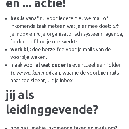
en ... actie!
beslis
vanaf nu voor iedere nieuwe mail of
inkomende taak meteen wat je er mee doet:
uit
je inbox en
in
je organisatorisch systeem -agenda,
folder ... of hoe je ook werkt-.
werk bij
: doe hetzelfde voor je mails van de
voorbije weken.
maak voor
al wat ouder is
eventueel een folder
te verwerken mail
aan, waar je de voorbije mails
naar toe sleept, uit je inbox.
jij als
leidinggevende
?
hoe ga jij met je inkomende taken en mails om?