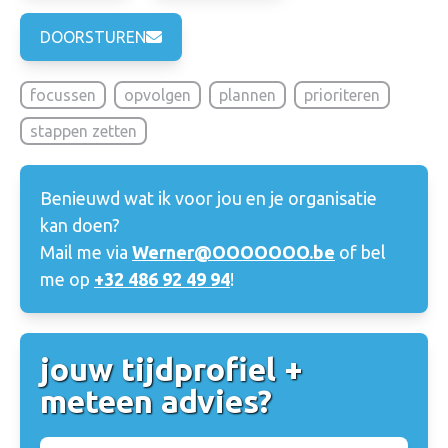
DOORSTUREN
focussen
opvolgen
plannen
prioriteren
stappen zetten
Benieuwd wat ik voor jou en je organisatie
kan doen?
Mail me via
Werner@OOOOOOO.be
of bel
me op
+32 486 92 49 94
!
jouw tijdprofiel +
meteen advies?