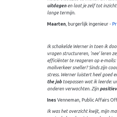
uitdagen
en laat je zelf tot inzic
lange termijn.
Maarten
, burgerlijk ingenieur -
Pr
Ik schakelde Werner in toen ik do
vragen structureren, ‘nee’ leren z
efficiënter te reageren op e-mails:
mailverkeer sneller? Sinds zijn c
stress
. Werner luistert heel goed e
the job
toepassen wat ik leerde: un
anderen verwachten. Zijn
positiev
Ines
Venneman, Public Affairs Of
Ik was het overzicht kwijt, mijn m