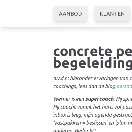
AANBOD
KLANTEN
concrete pe
begeleidin
n.v.d.r.: hieronder ervaringen van
coachings, lees dan de blog
persoon
Werner is een
supercoach
. Hij sp
Hij coacht vanuit het hart, vol pa
inbox is leeg, mijn agenda gestruct
‘vastpakken =
beslissen
’ en ‘plan 
anderen. Bedankt!