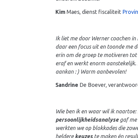
Kim
Maes, dienst fiscaliteit
Provi
Ik liet me door Werner coachen in
daar een focus uit en toonde me de
erin om de groep te
motiveren
tot 
eraf en werkt enorm aanstekelijk. 
aankan : ) Warm aanbevolen!
Sandrine
De Boever, verantwoord
Wie ben ik en waar wil ik naartoe: 
persoonlijkheidsanalyse
gaf me 
werkten we op blokkades die zowel
heldere
keuzes
te maken én result