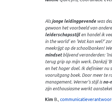
Als
jonge
leidinggevende
was deze
gewoon het voorbeeld van andere
leiderschapsstijl
en handel ik ve
in the world’ en ‘Wat kan wel?’ zo
meekrijgt op de schoolbanken! W
mindset
blijvend veranderden: ‘I
terug grip op mijn werk. Dankzij ‘
en het hoger doel. Ik definieer nu
vooruitgang boek. Door meer te ra
management. Werner’s stijl is
no-n
zijn enthousiasme werkt aanstekeli
Kim
B.,
communicatieverantwoord