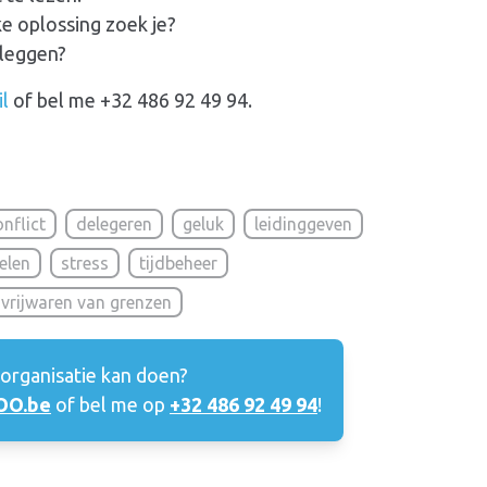
ke oplossing zoek je?
rleggen?
il
of bel me +32 486 92 49 94.
nflict
delegeren
geluk
leidinggeven
elen
stress
tijdbeheer
vrijwaren van grenzen
 organisatie kan doen?
O.be
of bel me op
+32 486 92 49 94
!