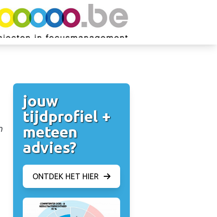
jouw
tijdprofiel +
meteen
n
advies?
ONTDEK HET HIER