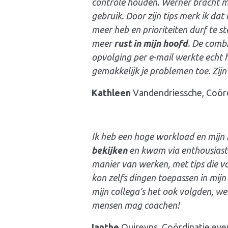
controle houden. Werner bracht 
gebruik. Door zijn tips merk ik dat 
meer heb en prioriteiten durf te st
meer
rust in mijn hoofd
. De combi
opvolging per e-mail werkte echt
gemakkelijk je problemen toe. Zij
Kathleen
Vandendriessche, Coörd
Ik heb een hoge workload en mijn 
bekijken
en kwam via enthousiaste 
manier van werken, met tips die va
kon zelfs dingen toepassen in mijn 
mijn collega’s het ook volgden, we
mensen mag coachen!
Ianthe
Quireyns, Coördinatie e