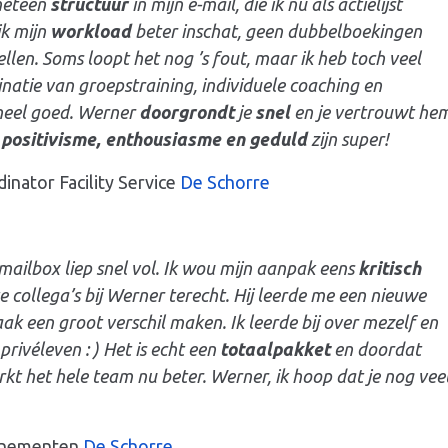
meteen
structuur
in mijn e-mail, die ik nu als actielijst
ik mijn
workload
beter inschat, geen dubbelboekingen
ellen. Soms loopt het nog ’s fout, maar ik heb toch veel
natie van groepstraining, individuele coaching en
 heel goed. Werner
doorgrondt
je
snel
en je vertrouwt he
n
positivisme, enthousiasme en geduld
zijn super!
inator Facility Service
De Schorre
mailbox liep snel vol. Ik wou mijn aanpak eens
kritisch
collega’s bij Werner terecht. Hij leerde me een nieuwe
ak een groot verschil maken. Ik leerde bij over mezelf en
privéleven : ) Het is echt een
totaalpakket
en doordat
rkt het hele team nu beter. Werner, ik hoop dat je nog vee
venementen
De Schorre