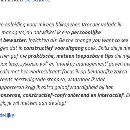
 opleiding voor mij een blikopener. Vroeger volgde ik
 managers, nu ontwikkel ik een
persoonlijke
el
bewuster
. Inzichten als ‘Be the change you want to see
rgen dat ik
constructief vooruitgang
boek. Skills die je nie
erner gaf me
praktische, meteen toepasbare tips
die mij
nbox leeg, systeem vol’ en ‘monkey management’ gaven m
Begin met het eindresultaat’ focus ik op belangrijke zaken
 steeds eerstvolgende stappen, waardoor ik vlot
pporteren krijg ik extra geloofwaardigheid bij het
onsense, constructief-confronterend en interactief
. E
jk, je wil meteen aan de slag!
elijke