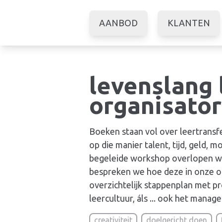
AANBOD
KLANTEN
levenslang 
organisator
Boeken staan vol over leertransfe
op die manier talent, tijd, geld, m
begeleide workshop overlopen we 
bespreken we hoe deze in onze o
overzichtelijk stappenplan met pro
leercultuur, áls ... ook het manag
creativiteit
doelgericht doen