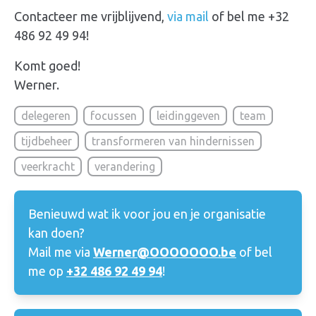
Contacteer
me vrijblijvend,
via mail
of bel me +32
486 92 49 94!
Komt goed!
Werner.
delegeren
focussen
leidinggeven
team
tijdbeheer
transformeren van hindernissen
veerkracht
verandering
Benieuwd wat ik voor jou en je organisatie
kan doen?
Mail me via
Werner@OOOOOOO.be
of bel
me op
+32 486 92 49 94
!