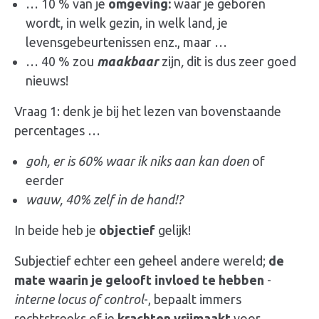
… 10 % van je
omgeving:
waar je geboren
wordt, in welk gezin, in welk land, je
levensgebeurtenissen enz., maar …
… 40 % zou
maakbaar
zijn
,
dit is dus zeer goed
nieuws!
Vraag 1: denk je bij het lezen van bovenstaande
percentages …
goh, er is 60% waar ik niks aan kan doen
of
eerder
wauw, 40% zelf in de hand!?
In beide heb je
objectief
gelijk!
Subjectief echter een geheel andere wereld;
de
mate waarin je gelooft
invloed te hebben
-
interne locus of control
-, bepaalt immers
rechtstreeks of je
krachten vrijmaakt
voor