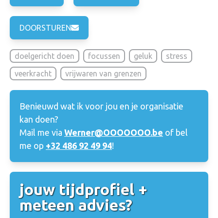
DOORSTUREN
doelgericht doen
focussen
geluk
stress
veerkracht
vrijwaren van grenzen
Benieuwd wat ik voor jou en je organisatie
kan doen?
Mail me via
Werner@OOOOOOO.be
of bel
me op
+32 486 92 49 94
!
jouw tijdprofiel +
meteen advies?