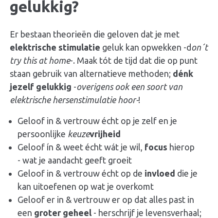
gelukkig
?
Er bestaan theorieën die geloven dat je met
elektrische stimulatie
geluk
kan opwekken -d
on´t
try this at home
-. Maak tót de tijd dat die op punt
staan gebruik van alternatieve methoden;
dénk
jezelf
gelukkig
-
overigens ook een soort van
elektrische hersenstimulatie hoor-
!
Geloof in & vertrouw écht op je zelf en je
persoonlijke
keuze
vrijheid
Geloof ín & weet écht wát je wil,
focus
hierop
- wat je aandacht geeft groeit
Geloof in & vertrouw écht op de
invloed
die je
kan uitoefenen op wat je overkomt
Geloof er in & vertrouw er op dat alles past in
een
groter geheel
- herschrijf je levensverhaal;