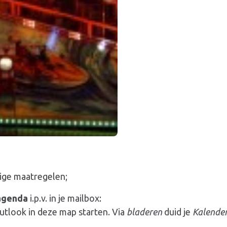
ige maatregelen;
agenda
i.p.v. in je mailbox:
tlook in deze map starten. Via
bladeren
duid je
Kalende