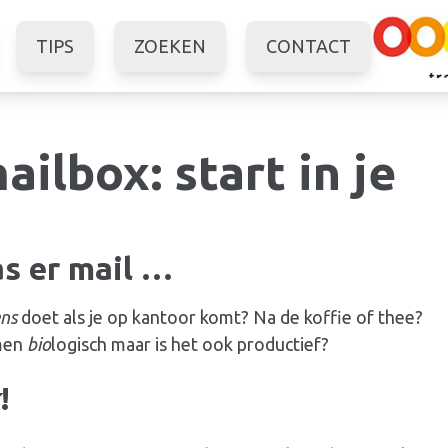
TIPS
ZOEKEN
CONTACT
mailbox: start in je
s er mail …
ns
doet als je op kantoor komt? Na de koffie of thee?
men
bio
logisch maar is het ook productief?
!