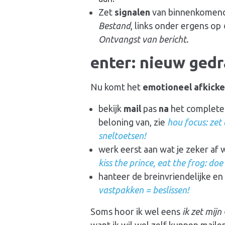
Zet
signalen
van binnenkomend
Bestand
, links onder ergens op
Ontvangst van bericht.
enter: nieuw gedr
Nu komt het
emotioneel
afkick
bekijk
mail
pas
na
het completer
beloning van, zie
hou focus: zet 
sneltoetsen!
werk eerst aan wat je zeker af w
kiss the prince, eat the frog: doe
hanteer de breinvriendelijke e
vastpakken = beslissen!
Soms hoor ik wel eens
ik zet mij