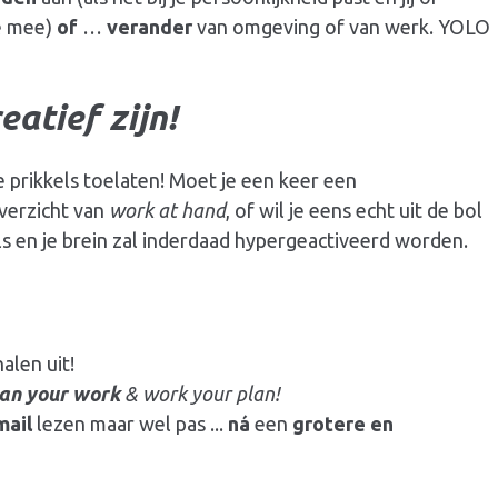
e mee)
of
…
verander
van omgeving of van werk. YOLO
eatief zijn!
e prikkels toelaten! Moet je een keer een
overzicht van
work at hand
, of wil je eens echt uit de bol
ils en je brein zal inderdaad hypergeactiveerd worden.
alen uit!
an your work
& work your plan!
mail
lezen maar wel pas ...
ná
een
grotere en