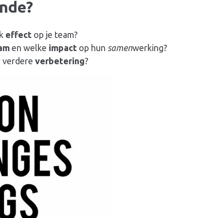
ende
?
lk
effect
op je team?
am
en welke
impact
op hun
samen
werking?
r verdere
verbetering
?