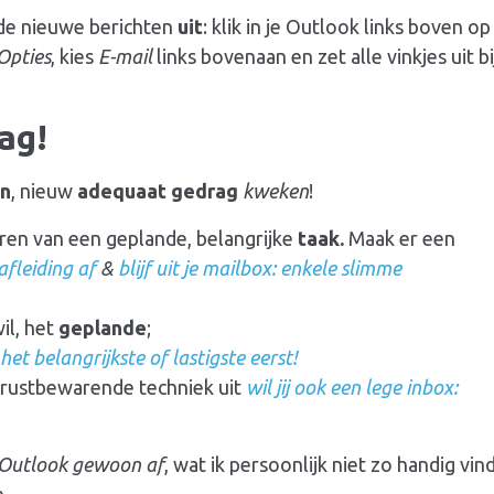
e nieuwe berichten
uit
: klik in je Outlook links boven op
Opties
, kies
E-mail
links bovenaan en zet alle vinkjes uit bi
ag!
en
, nieuw
adequaat gedrag
kweken
!
en van een geplande, belangrijke
taak.
Maak er een
afleiding af
&
blijf uit je mailbox: enkele slimme
il, het
geplande
;
 het belangrijkste of lastigste eerst!
n rustbewarende techniek uit
wil jij ook een lege inbox:
n Outlook gewoon af
, wat ik persoonlijk niet zo handig vin