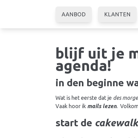
AANBOD
KLANTEN
blijf uit je 
agenda!
in den beginne wa
Wat is het eerste dat je
des morge
Vaak hoor ik
mails lezen
. Volko
start de
cakewalk