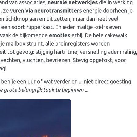
nd van associaties,
neurale netwerkjes
die in werking
n, ze vuren
via
neurotransmitters
energie doorheen je
n lichtknop aan en uit zetten, maar dan heel veel
 een soort flipperkast. En ieder mailtje -zelfs even
 vaak de bijkomende
emoties
erbij. De hele cakewalk
e mailbox struint, alle breinregisters worden
t tot gevolg: stijging hartritme, versnelling ademhaling
te vechten, vluchten, bevriezen. Stevig opgefokt, voor
ag!
 ben je een uur of wat verder en ... niet direct goesting
e grote belangrijk taak te beginnen
...