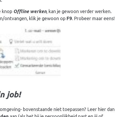
n.
de knop
Offline werken
, kan je gewoon verder werken.
den/ontvangen, klik je gewoon op
F9
. Probeer maar eens!
n job!
 omgeving- bovenstaande niet toepassen? Leer hier dan
eden
aan (als het bij je persoonlijkheid past en jij of