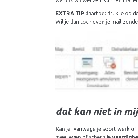
want ik wil wel zelf kunnen maile
EXTRA TIP
daartoe: druk je op 
Wil je dan toch even je mail zen
dat kan niet in mij
Kan je -vanwege je soort werk of
mee leven of scherp je
vaardigh