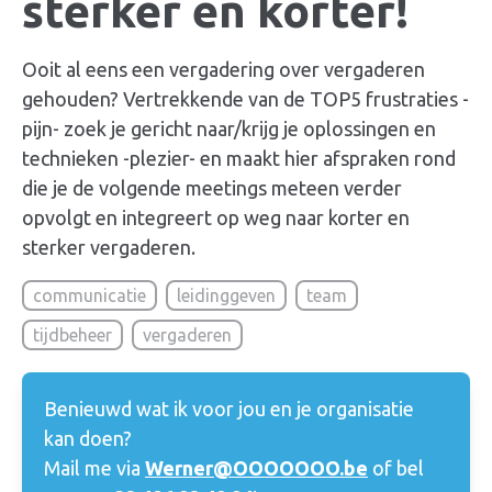
sterker en korter!
Ooit al eens een vergadering over
vergaderen
gehouden? Vertrekkende van de TOP5 frustraties -
pijn- zoek je gericht naar/krijg je oplossingen en
technieken -plezier- en maakt hier afspraken rond
die je de volgende meetings meteen verder
opvolgt en integreert op weg naar korter en
sterker
vergaderen
.
communicatie
leidinggeven
team
tijdbeheer
vergaderen
Benieuwd wat ik voor jou en je organisatie
kan doen?
Mail me via
Werner@OOOOOOO.be
of bel