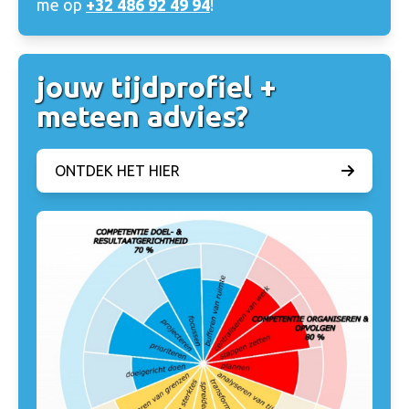
me op
+32 486 92 49 94
!
jouw tijdprofiel +
meteen advies?
ONTDEK HET HIER