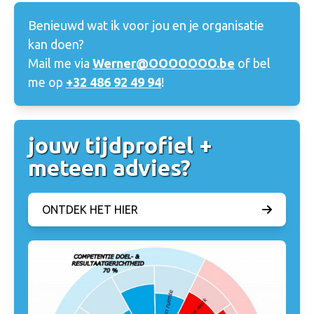
Benieuwd wat ik voor jou en je organisatie
kan doen?
Mail me via
Werner@OOOOOOO.be
of bel
me op
+32 486 92 49 94
!
jouw tijdprofiel +
meteen advies?
ONTDEK HET HIER